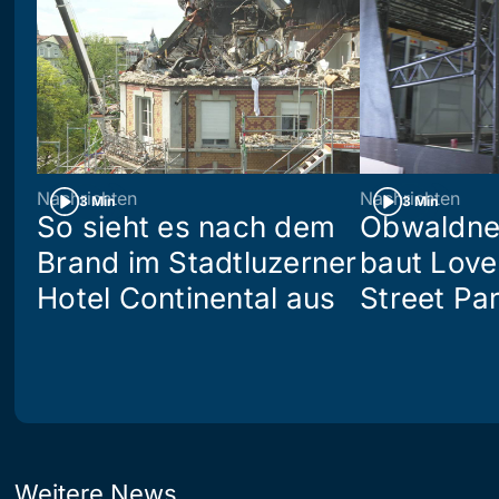
Nachrichten
Nachrichten
3 Min
3 Min
So sieht es nach dem
Obwaldne
Brand im Stadtluzerner
baut Love
Hotel Continental aus
Street Pa
Weitere News