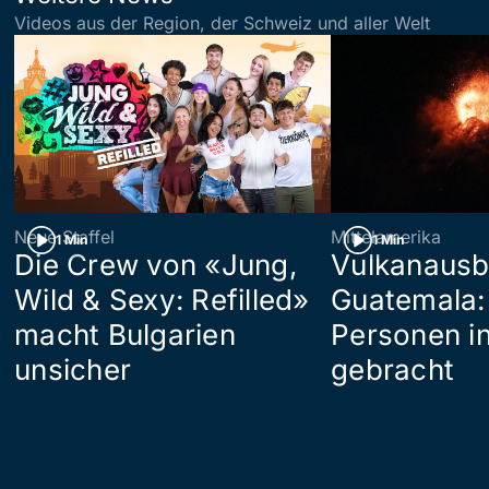
Videos aus der Region, der Schweiz und aller Welt
Neue Staffel
Mittelamerika
1 Min
1 Min
Die Crew von «Jung,
Vulkanausb
Wild & Sexy: Refilled»
Guatemala:
macht Bulgarien
Personen in
unsicher
gebracht