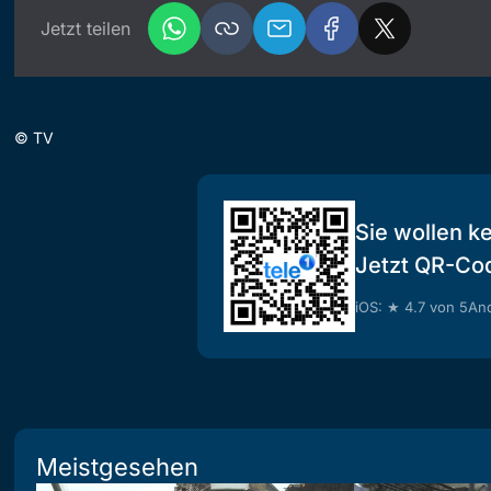
Jetzt teilen
©
TV
Sie wollen k
Jetzt QR-Co
iOS: ★ 4.7 von 5
And
Meistgesehen