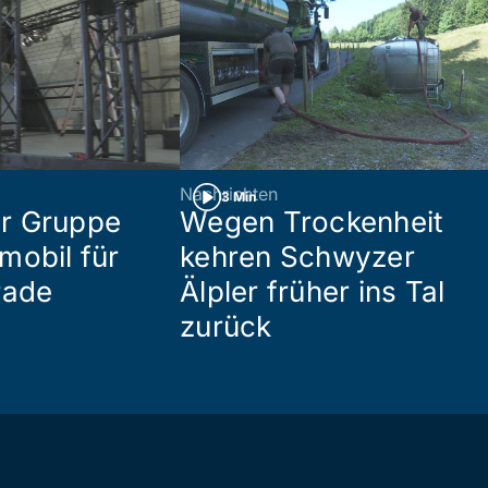
Nachrichten
3 Min
r Gruppe
Wegen Trockenheit
mobil für
kehren Schwyzer
rade
Älpler früher ins Tal
zurück