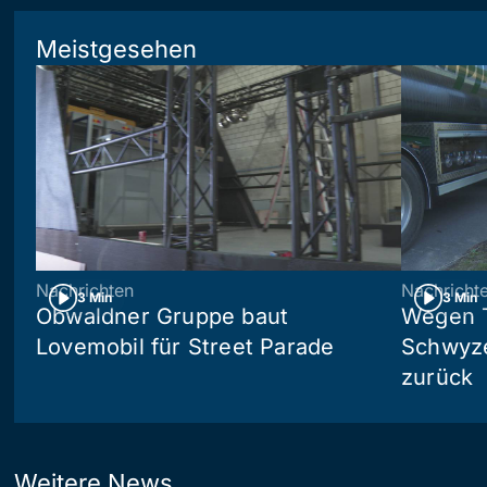
Meistgesehen
Nachrichten
Nachricht
3 Min
3 Min
Obwaldner Gruppe baut
Wegen T
Lovemobil für Street Parade
Schwyzer
zurück
Weitere News