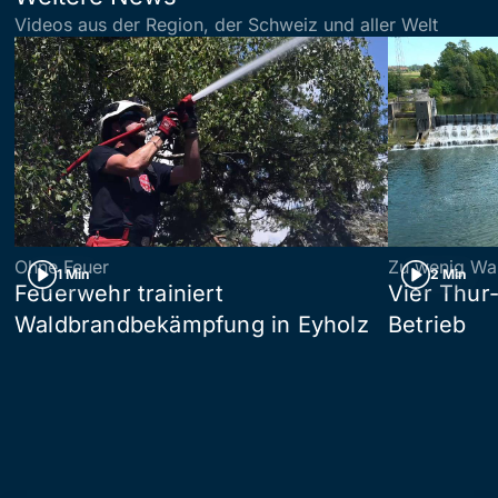
Videos aus der Region, der Schweiz und aller Welt
Ohne Feuer
Zu wenig Wa
1 Min
2 Min
Feuerwehr trainiert
Vier Thur
Waldbrandbekämpfung in Eyholz
Betrieb