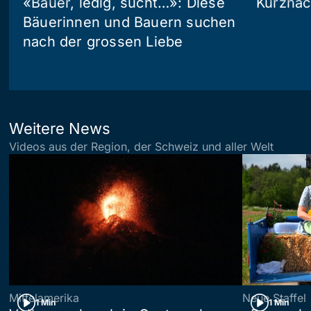
«Bauer, ledig, sucht…»: Diese
Kurznac
Bäuerinnen und Bauern suchen
nach der grossen Liebe
Weitere News
Videos aus der Region, der Schweiz und aller Welt
Mittelamerika
Neue Staffel
1 Min
1 Min