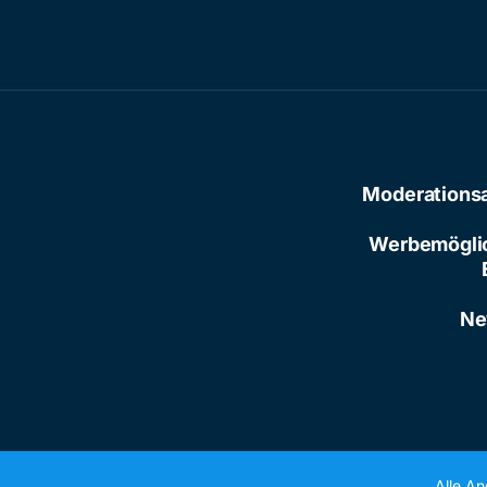
Moderations
Werbemögli
Ne
Alle A