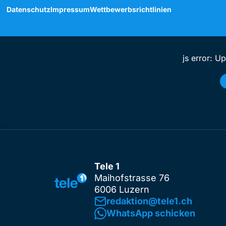
Datenschutz
Impressum
Wettbewerbsrichtlinien
js error: U
Tele 1
Maihofstrasse 76
6006 Luzern
redaktion@tele1.ch
WhatsApp schicken