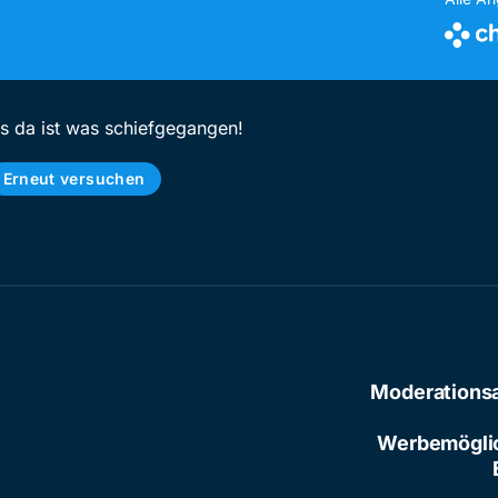
ps da ist was schiefgegangen!
Erneut versuchen
Moderations
Werbemögli