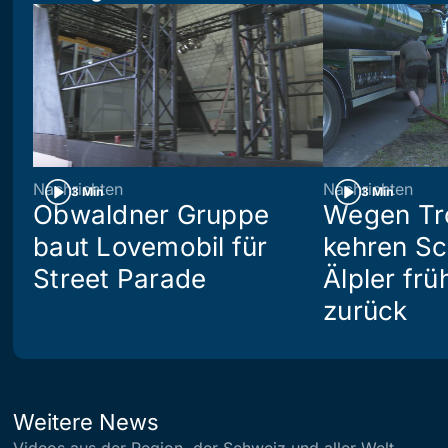
Nachrichten
Nachrichten
3 Min
3 Min
Obwaldner Gruppe
Wegen Tr
baut Lovemobil für
kehren S
Street Parade
Älpler frü
zurück
Weitere News