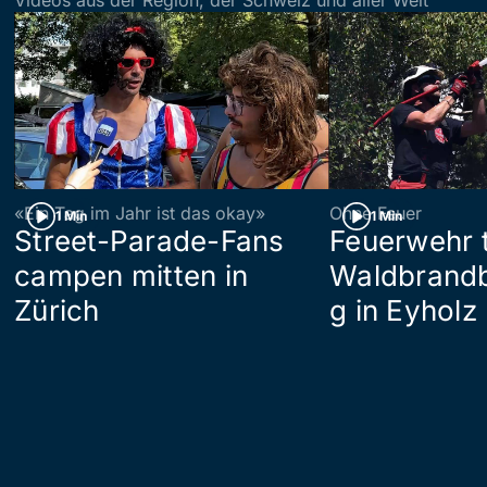
Videos aus der Region, der Schweiz und aller Welt
«Ein Tag im Jahr ist das okay»
Ohne Feuer
1 Min
1 Min
Street-Parade-Fans
Feuerwehr t
campen mitten in
Waldbrand
Zürich
g in Eyholz