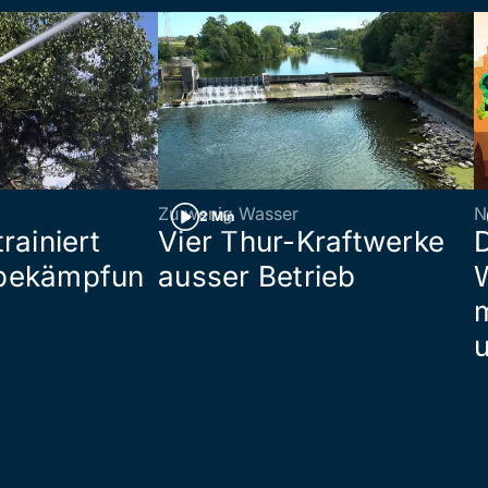
Zu wenig Wasser
N
2 Min
rainiert
Vier Thur-Kraftwerke
bekämpfun
ausser Betrieb
W