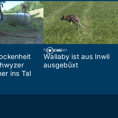
Nachrichten
2 Min
ockenheit
Wallaby ist aus Inwil
chwyzer
ausgebüxt
her ins Tal