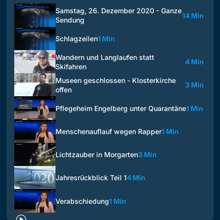
Samstag, 26. Dezember 2020 - Ganze
14 Min
Sendung
Schlagzeilen
1 Min
Wandern und Langlaufen statt
4 Min
Skifahren
Museen geschlossen - Klosterkirche
3 Min
offen
Pflegeheim Engelberg unter Quarantäne
1 Min
Menschenauflauf wegen Rapper
1 Min
Lichtzauber in Morgarten
3 Min
Jahresrückblick Teil 1
4 Min
Verabschiedung
1 Min