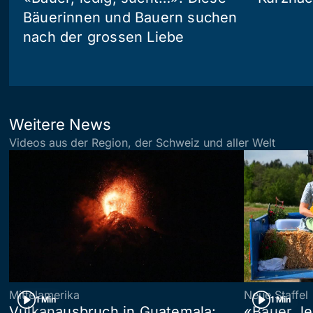
Bäuerinnen und Bauern suchen
nach der grossen Liebe
Weitere News
Videos aus der Region, der Schweiz und aller Welt
Mittelamerika
Neue Staffel
1 Min
1 Min
Vulkanausbruch in Guatemala:
«Bauer, l