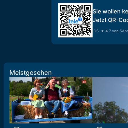
Sie wollen k
Jetzt QR-Co
iOS: ★ 4.7 von 5
And
Meistgesehen