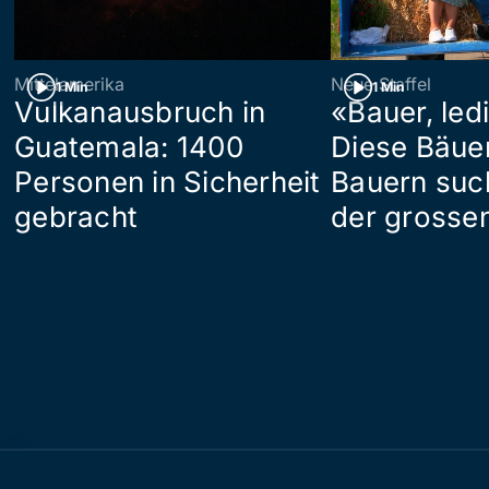
Mittelamerika
Neue Staffel
1 Min
1 Min
Vulkanausbruch in
«Bauer, led
Guatemala: 1400
Diese Bäue
Personen in Sicherheit
Bauern suc
gebracht
der grosse