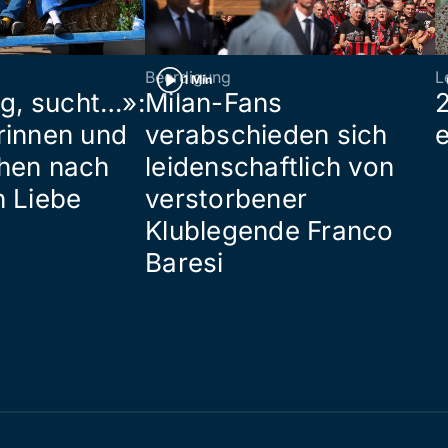
Beerdigung
L
1 Min
ig, sucht…»:
Milan-Fans
rinnen und
verabschieden sich
hen nach
leidenschaftlich von
n Liebe
verstorbener
Klublegende Franco
Baresi