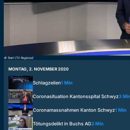
©
Tele1 (TV Regional)
MONTAG, 2. NOVEMBER 2020
Schlagzeilen
1 Min
Coronasituation Kantonsspital Schwyz
3 Mi
Coronamassnahmen Kanton Schwyz
1 Min
Tötungsdelikt in Buchs AG
3 Min