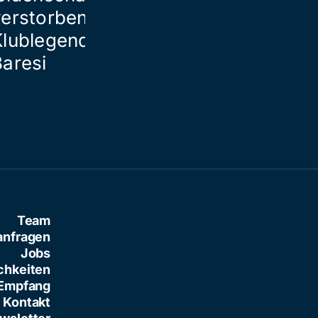
verstorbener
Klublegende Franco
Baresi
Team
anfragen
Jobs
chkeiten
Empfang
Kontakt