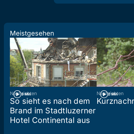
Meistgesehen
Nachrichten
Nachrichten
3 Min
2 Min
So sieht es nach dem
Kurznachr
Brand im Stadtluzerner
Hotel Continental aus