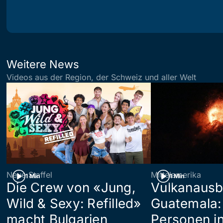
Weitere News
Videos aus der Region, der Schweiz und aller Welt
Neue Staffel
Mittelamerika
1 Min
1 Min
Die Crew von «Jung,
Vulkanausb
Wild & Sexy: Refilled»
Guatemala:
macht Bulgarien
Personen in