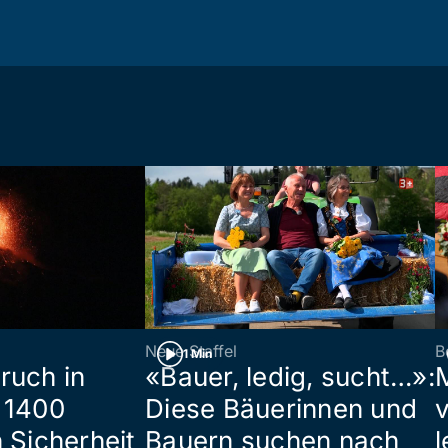
Neue Staffel
B
1 Min
ruch in
«Bauer, ledig, sucht…»:
 1400
Diese Bäuerinnen und
 Sicherheit
Bauern suchen nach
l