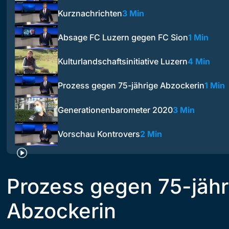
Kurznachrichten
3 Min
Absage FC Luzern gegen FC Sion
1 Min
Kulturlandschaftsinitiative Luzern
4 Min
Prozess gegen 75-jährige Abzockerin
1 Min
Generationenbarometer 2020
3 Min
Vorschau Kontrovers
2 Min
Prozess gegen 75-jähr
Abzockerin