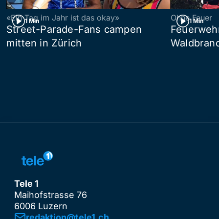
«Ein Tag im Jahr ist das okay»
Ohne Feuer
1 Min
1 Min
Street-Parade-Fans campen
Feuerwehr 
mitten in Zürich
Waldbrand
Tele 1
Maihofstrasse 76
6006 Luzern
redaktion@tele1.ch