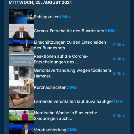
MITTWOCH, 25. AUGUST 2021
Schlagzeilen
1 Min
Corona-Entscheide des Bundesrats
3 Min
Einschätzungen zu den Entscheiden
2 Min
des Bundesrats
Reaktionen auf die Corona-
4 Min
Entscheidungen des…
Gerichtsverhandlung wegen tödlichem
3 Min
Hammer…
Kurznachrichten
2 Min
Lernende verunfallen laut Suva häufiger
1 Min
Nordische Woche in Einsiedeln:
4 Min
Skispringen auch…
Verabschiedung
2 Min