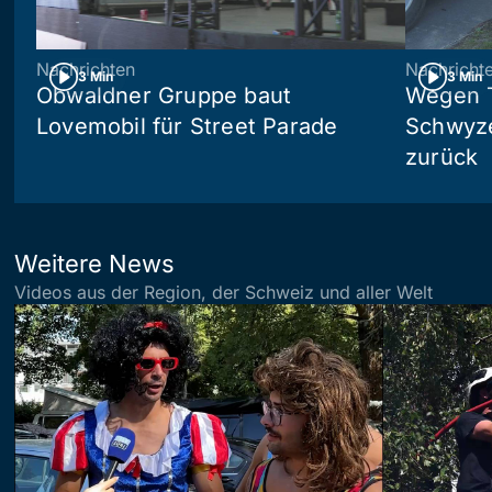
Nachrichten
Nachricht
3 Min
3 Min
Obwaldner Gruppe baut
Wegen T
Lovemobil für Street Parade
Schwyzer
zurück
Weitere News
Videos aus der Region, der Schweiz und aller Welt