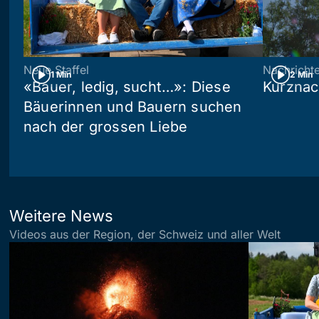
Neue Staffel
Nachricht
1 Min
2 Min
«Bauer, ledig, sucht…»: Diese
Kurznac
Bäuerinnen und Bauern suchen
nach der grossen Liebe
Weitere News
Videos aus der Region, der Schweiz und aller Welt