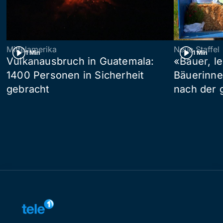
Mittelamerika
Neue Staffel
1 Min
1 Min
Vulkanausbruch in Guatemala:
«Bauer, l
1400 Personen in Sicherheit
Bäuerinne
gebracht
nach der 