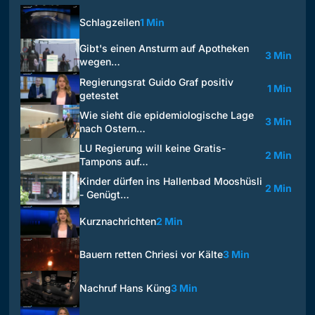
Schlagzeilen
1 Min
Gibt's einen Ansturm auf Apotheken
3 Min
wegen…
Regierungsrat Guido Graf positiv
1 Min
getestet
Wie sieht die epidemiologische Lage
3 Min
nach Ostern…
LU Regierung will keine Gratis-
2 Min
Tampons auf…
Kinder dürfen ins Hallenbad Mooshüsli
2 Min
- Genügt…
Kurznachrichten
2 Min
Bauern retten Chriesi vor Kälte
3 Min
Nachruf Hans Küng
3 Min