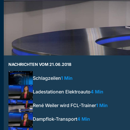
NACHRICHTEN VOM 21.06.2018
Schlagzeilen
1 Min
Ladestationen Elektroauto
4 Min
René Weiler wird FCL-Trainer
1 Min
Dampflok-Transport
4 Min