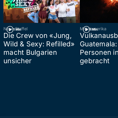
Neue Staffel
Mittelamerika
1 Min
1 Min
Die Crew von «Jung,
Vulkanausb
Wild & Sexy: Refilled»
Guatemala:
macht Bulgarien
Personen in
unsicher
gebracht