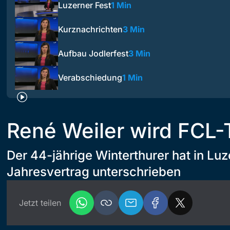
Luzerner Fest
1 Min
Kurznachrichten
3 Min
Aufbau Jodlerfest
3 Min
Verabschiedung
1 Min
René Weiler wird FCL-
Der 44-jährige Winterthurer hat in Luz
Jahresvertrag unterschrieben
Jetzt teilen