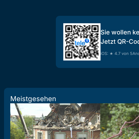
Sie wollen k
Jetzt QR-Co
iOS: ★ 4.7 von 5
And
Meistgesehen