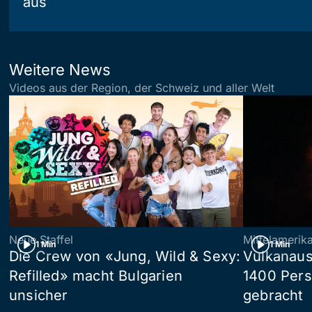
aus
Weitere News
Videos aus der Region, der Schweiz und aller Welt
Neue Staffel
Mittelamerik
1 Min
1 Min
Die Crew von «Jung, Wild & Sexy:
Vulkanaus
Refilled» macht Bulgarien
1400 Pers
unsicher
gebracht