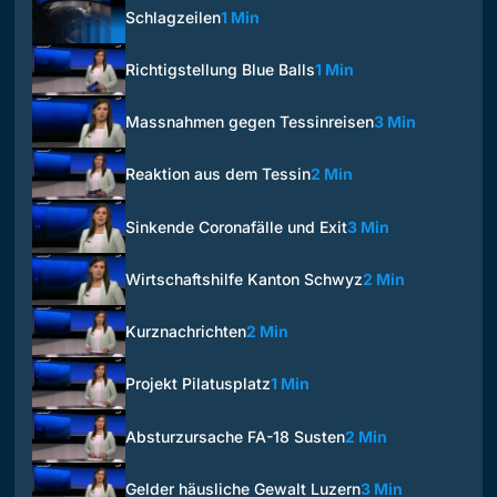
Schlagzeilen
1 Min
Richtigstellung Blue Balls
1 Min
Massnahmen gegen Tessinreisen
3 Min
Reaktion aus dem Tessin
2 Min
Sinkende Coronafälle und Exit
3 Min
Wirtschaftshilfe Kanton Schwyz
2 Min
Kurznachrichten
2 Min
Projekt Pilatusplatz
1 Min
Absturzursache FA-18 Susten
2 Min
Gelder häusliche Gewalt Luzern
3 Min