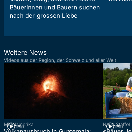
Bäuerinnen und Bauern suchen
nach der grossen Liebe
Weitere News
Videos aus der Region, der Schweiz und aller Welt
Mittelamerika
Neue Staffel
1 Min
1 Min
Vulkanausbruch in Guatemala:
«Bauer, l