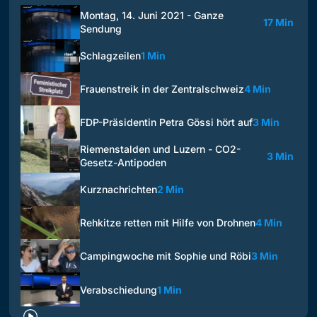
Montag, 14. Juni 2021 - Ganze
17 Min
Sendung
Schlagzeilen
1 Min
Frauenstreik in der Zentralschweiz
4 Min
FDP-Präsidentin Petra Gössi hört auf
3 Min
Riemenstalden und Luzern - CO2-
3 Min
Gesetz-Antipoden
Kurznachrichten
2 Min
Rehkitze retten mit Hilfe von Drohnen
4 Min
Campingwoche mit Sophie und Röbi
3 Min
Verabschiedung
1 Min