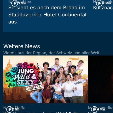
Nachrichten
Nachricht
3 Min
2 Min
So sieht es nach dem Brand im
Kurznac
Stadtluzerner Hotel Continental
aus
Weitere News
Videos aus der Region, der Schweiz und aller Welt
Neue Staffel
Mittelamerik
1 Min
1 Min