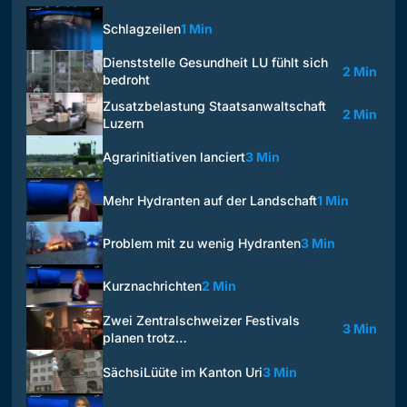
Schlagzeilen
1 Min
Dienststelle Gesundheit LU fühlt sich
2 Min
bedroht
Zusatzbelastung Staatsanwaltschaft
2 Min
Luzern
Agrarinitiativen lanciert
3 Min
Mehr Hydranten auf der Landschaft
1 Min
Problem mit zu wenig Hydranten
3 Min
Kurznachrichten
2 Min
Zwei Zentralschweizer Festivals
3 Min
planen trotz…
SächsiLüüte im Kanton Uri
3 Min