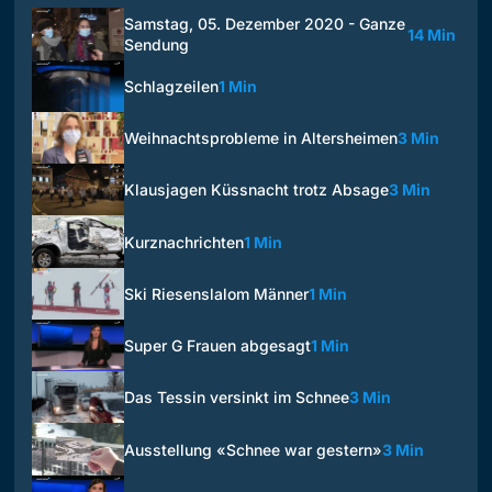
Samstag, 05. Dezember 2020 - Ganze
14 Min
Sendung
Schlagzeilen
1 Min
Weihnachtsprobleme in Altersheimen
3 Min
Klausjagen Küssnacht trotz Absage
3 Min
Kurznachrichten
1 Min
Ski Riesenslalom Männer
1 Min
Super G Frauen abgesagt
1 Min
Das Tessin versinkt im Schnee
3 Min
Ausstellung «Schnee war gestern»
3 Min