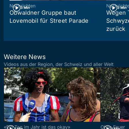
Nachrichten
Nachricht
3 Min
3 Min
Obwaldner Gruppe baut
Wegen T
Lovemobil für Street Parade
Schwyzer
zurück
Weitere News
Videos aus der Region, der Schweiz und aller Welt
«Ein Tag im Jahr ist das okay»
Ohne Feuer
1 Min
1 Min