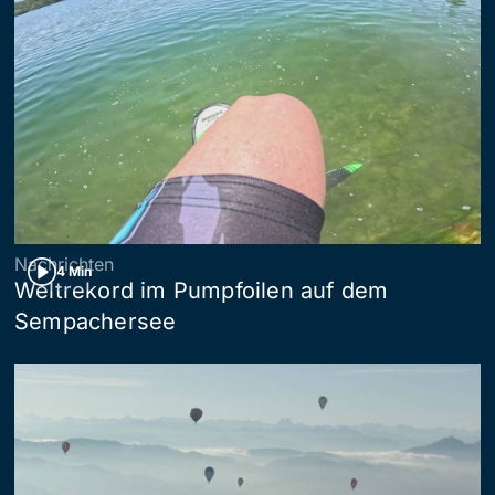
Nachrichten
4 Min
Weltrekord im Pumpfoilen auf dem
Sempachersee