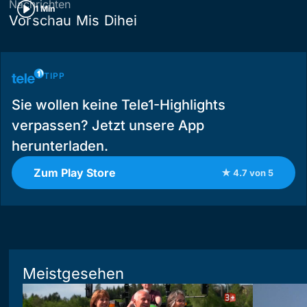
Nachrichten
1 Min
Vorschau Mis Dihei
TIPP
Sie wollen keine Tele1-Highlights
verpassen? Jetzt unsere App
herunterladen.
Zum Play Store
★ 4.7 von 5
Meistgesehen