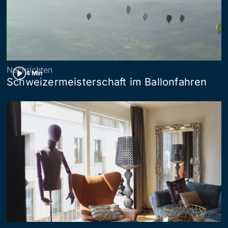
Nachrichten
4 Min
Schweizermeisterschaft im Ballonfahren