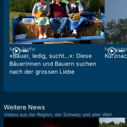
Neue Staffel
Nachricht
1 Min
2 Min
«Bauer, ledig, sucht…»: Diese
Kurznac
Bäuerinnen und Bauern suchen
nach der grossen Liebe
Weitere News
Videos aus der Region, der Schweiz und aller Welt