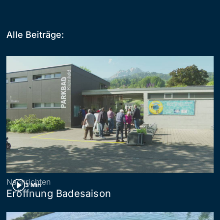
Alle Beiträge:
Nachrichten
3 Min
Eröffnung Badesaison