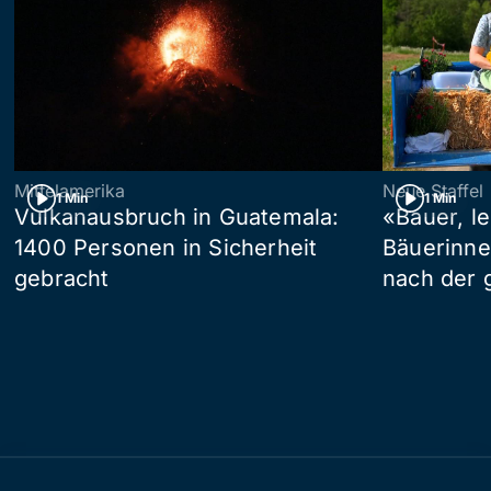
Mittelamerika
Neue Staffel
1 Min
1 Min
Vulkanausbruch in Guatemala:
«Bauer, l
1400 Personen in Sicherheit
Bäuerinne
gebracht
nach der 