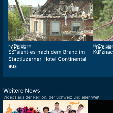
Nachrichten
Nachricht
3 Min
2 Min
So sieht es nach dem Brand im
Kurznac
Stadtluzerner Hotel Continental
aus
Weitere News
Videos aus der Region, der Schweiz und aller Welt