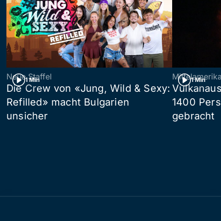
Neue Staffel
Mittelamerik
1 Min
1 Min
Die Crew von «Jung, Wild & Sexy:
Vulkanaus
Refilled» macht Bulgarien
1400 Pers
unsicher
gebracht