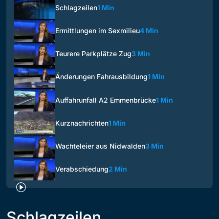
Schlagzeilen
1 Min
Ermittlungen im Sexmilieu
4 Min
Teurere Parkplätze Zug
3 Min
Änderungen Fahrausbildung
1 Min
Auffahrunfall A2 Emmenbrücke
1 Min
Kurznachrichten
1 Min
Wachteleier aus Nidwalden
3 Min
Verabschiedung
2 Min
Schlagzeilen