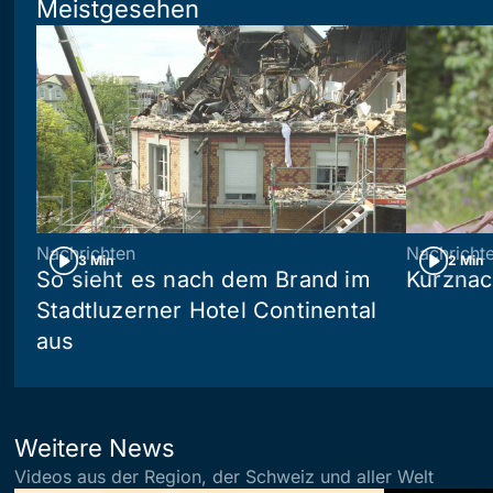
Meistgesehen
Nachrichten
Nachricht
3 Min
2 Min
So sieht es nach dem Brand im
Kurznac
Stadtluzerner Hotel Continental
aus
Weitere News
Videos aus der Region, der Schweiz und aller Welt