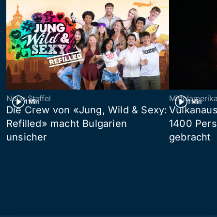
Neue Staffel
Mittelamerik
1 Min
1 Min
Die Crew von «Jung, Wild & Sexy:
Vulkanaus
Refilled» macht Bulgarien
1400 Pers
unsicher
gebracht