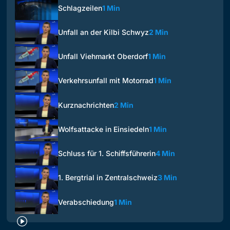
Schlagzeilen
1 Min
Unfall an der Kilbi Schwyz
2 Min
Unfall Viehmarkt Oberdorf
1 Min
Verkehrsunfall mit Motorrad
1 Min
Kurznachrichten
2 Min
Wolfsattacke in Einsiedeln
1 Min
Schluss für 1. Schiffsführerin
4 Min
1. Bergtrial in Zentralschweiz
3 Min
Verabschiedung
1 Min