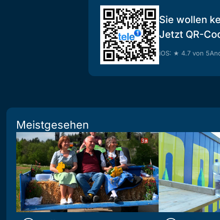
Sie wollen k
Jetzt QR-Co
iOS: ★ 4.7 von 5
And
Meistgesehen