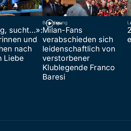
Beerdigung
L
1 Min
ig, sucht…»:
Milan-Fans
rinnen und
verabschieden sich
hen nach
leidenschaftlich von
n Liebe
verstorbener
Klublegende Franco
Baresi