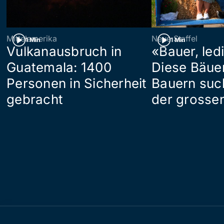
Mittelamerika
Neue Staffel
1 Min
1 Min
Vulkanausbruch in
«Bauer, led
Guatemala: 1400
Diese Bäue
Personen in Sicherheit
Bauern suc
gebracht
der grosse