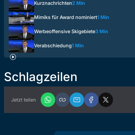
Kurznachrichten
2 Min
Mimiks für Award nominiert
1 Min
Werbeoffensive Skigebiete
3 Min
Verabschiedung
1 Min
Schlagzeilen
Jetzt teilen