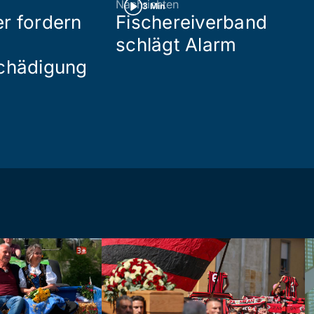
Nachrichten
3 Min
r fordern
Fischereiverband
schlägt Alarm
chädigung