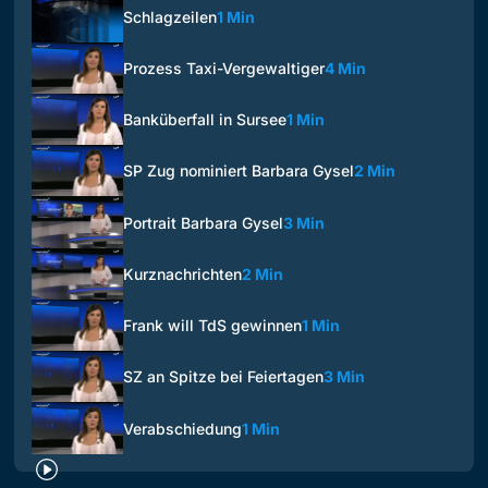
Schlagzeilen
1 Min
Prozess Taxi-Vergewaltiger
4 Min
Banküberfall in Sursee
1 Min
SP Zug nominiert Barbara Gysel
2 Min
Portrait Barbara Gysel
3 Min
Kurznachrichten
2 Min
Frank will TdS gewinnen
1 Min
SZ an Spitze bei Feiertagen
3 Min
Verabschiedung
1 Min