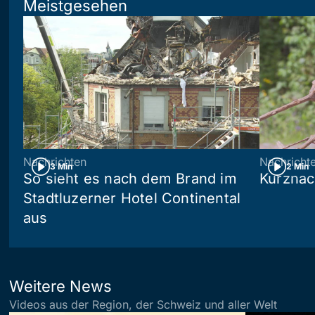
Meistgesehen
Nachrichten
Nachricht
3 Min
2 Min
So sieht es nach dem Brand im
Kurznac
Stadtluzerner Hotel Continental
aus
Weitere News
Videos aus der Region, der Schweiz und aller Welt