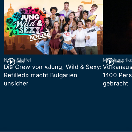
Neue Staffel
Mittelamerik
1 Min
1 Min
Die Crew von «Jung, Wild & Sexy:
Vulkanaus
Refilled» macht Bulgarien
1400 Pers
unsicher
gebracht