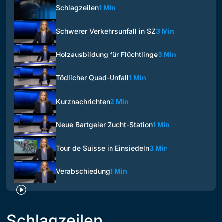
Schlagzeilen
1 Min
Schwerer Verkehrsunfall in SZ
3 Min
Holzausbildung für Flüchtlinge
3 Min
Tödlicher Quad-Unfall
1 Min
Kurznachrichten
2 Min
Neue Bartgeier Zucht-Station
1 Min
Tour de Suisse in Einsiedeln
3 Min
Verabschiedung
1 Min
Schlagzeilen