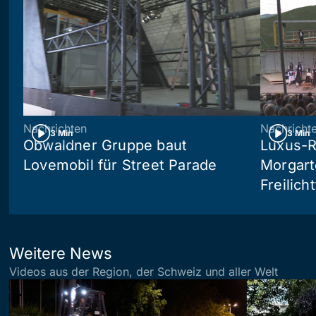
Nachrichten
Nachricht
3 Min
3 Min
Obwaldner Gruppe baut
Luxus-R
Lovemobil für Street Parade
Morgart
Freilich
Weitere News
Videos aus der Region, der Schweiz und aller Welt