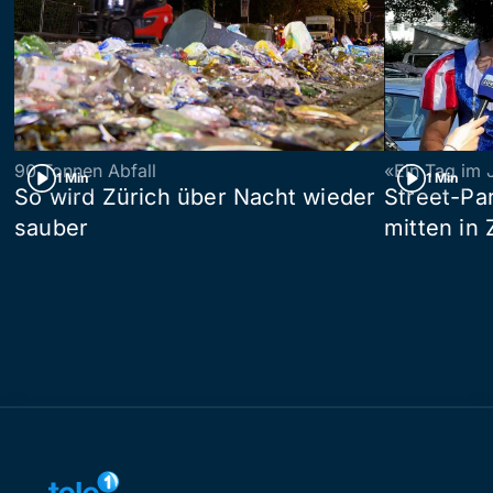
90 Tonnen Abfall
«Ein Tag im 
1 Min
1 Min
So wird Zürich über Nacht wieder
Street-P
sauber
mitten in 