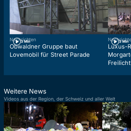
Nachrichten
Nachricht
3 Min
3 Min
Obwaldner Gruppe baut
Luxus-R
Lovemobil für Street Parade
Morgart
Freilich
Weitere News
Videos aus der Region, der Schweiz und aller Welt