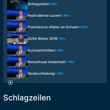
Schlagzeilen
1 Min
Festivalkrise Luzern
3 Min
Französisch-Atelier an Schulen
4 Min
SUVA Bilanz 2018
1 Min
Kurznachrichten
2 Min
Konzertsaal Andermatt
3 Min
Verabschiedung
2 Min
Schlagzeilen