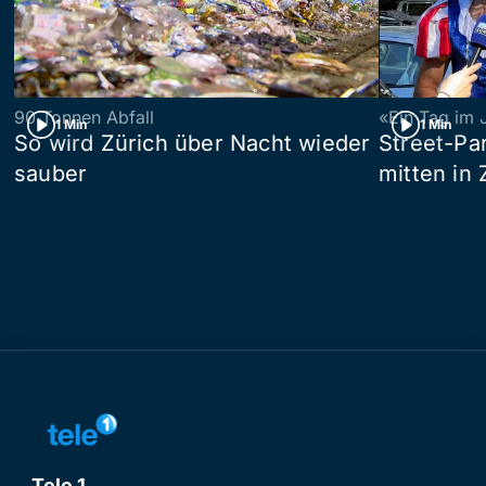
90 Tonnen Abfall
«Ein Tag im 
1 Min
1 Min
So wird Zürich über Nacht wieder
Street-P
sauber
mitten in 
Tele 1