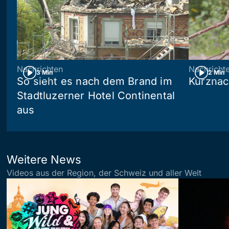
Nachrichten
Nachricht
3 Min
2 Min
So sieht es nach dem Brand im
Kurznac
Stadtluzerner Hotel Continental
aus
Weitere News
Videos aus der Region, der Schweiz und aller Welt