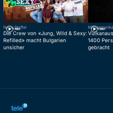
Neue Staffel
Mittelamerik
1 Min
1 Min
Die Crew von «Jung, Wild & Sexy:
Vulkanaus
Refilled» macht Bulgarien
1400 Pers
unsicher
gebracht