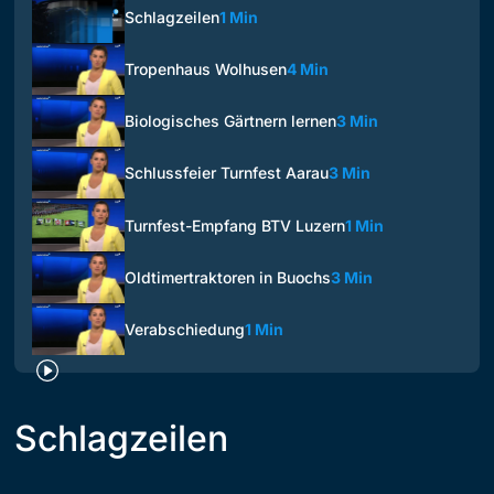
Schlagzeilen
1 Min
Tropenhaus Wolhusen
4 Min
Biologisches Gärtnern lernen
3 Min
Schlussfeier Turnfest Aarau
3 Min
Turnfest-Empfang BTV Luzern
1 Min
Oldtimertraktoren in Buochs
3 Min
Verabschiedung
1 Min
Schlagzeilen