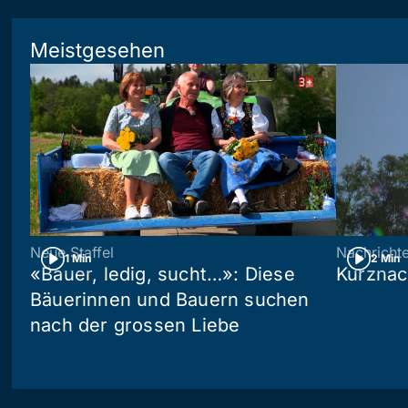
Meistgesehen
Neue Staffel
Nachricht
1 Min
2 Min
«Bauer, ledig, sucht…»: Diese
Kurznac
Bäuerinnen und Bauern suchen
nach der grossen Liebe