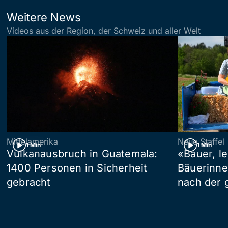
Weitere News
Videos aus der Region, der Schweiz und aller Welt
Mittelamerika
Neue Staffel
1 Min
1 Min
Vulkanausbruch in Guatemala:
«Bauer, l
1400 Personen in Sicherheit
Bäuerinne
gebracht
nach der 