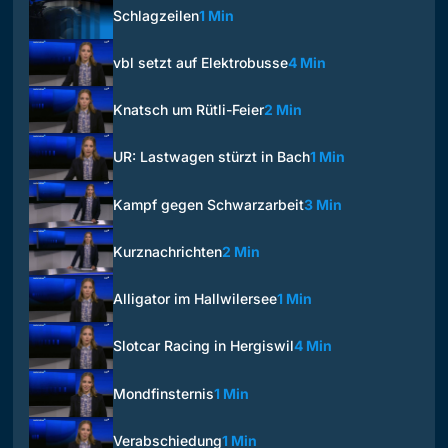
Schlagzeilen
1 Min
vbl setzt auf Elektrobusse
4 Min
Knatsch um Rütli-Feier
2 Min
UR: Lastwagen stürzt in Bach
1 Min
Kampf gegen Schwarzarbeit
3 Min
Kurznachrichten
2 Min
Alligator im Hallwilersee
1 Min
Slotcar Racing in Hergiswil
4 Min
Mondfinsternis
1 Min
Verabschiedung
1 Min