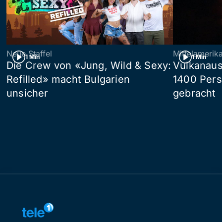
Neue Staffel
Mittelamerik
1 Min
1 Min
Die Crew von «Jung, Wild & Sexy:
Vulkanaus
Refilled» macht Bulgarien
1400 Pers
unsicher
gebracht