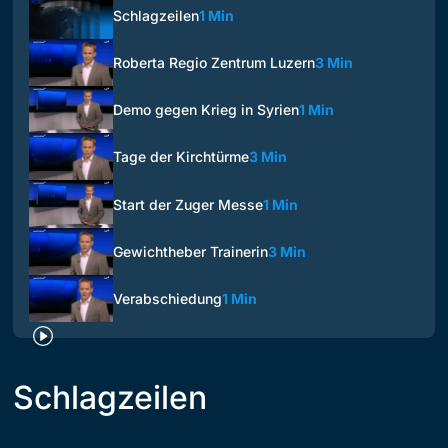
Schlagzeilen
1 Min
Roberta Regio Zentrum Luzern
3 Min
Demo gegen Krieg in Syrien
1 Min
Tage der Kirchtürme
3 Min
Start der Zuger Messe
1 Min
Gewichtheber Trainerin
3 Min
Verabschiedung
1 Min
Schlagzeilen