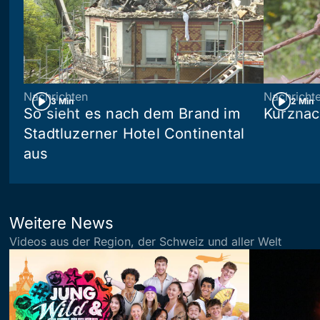
Nachrichten
Nachricht
3 Min
2 Min
So sieht es nach dem Brand im
Kurznac
Stadtluzerner Hotel Continental
aus
Weitere News
Videos aus der Region, der Schweiz und aller Welt