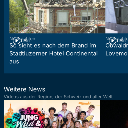
Nachrichten
Nachricht
3 Min
3 Min
So sieht es nach dem Brand im
Obwaldn
Stadtluzerner Hotel Continental
Lovemob
aus
Weitere News
Videos aus der Region, der Schweiz und aller Welt