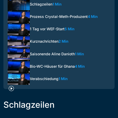
Schlagzeilen
1 Min
Prozess Crystal-Meth-Produzent
4 Min
1 Tag vor WEF-Start
5 Min
Kurznachrichten
2 Min
Saisonende Aline Danioth
1 Min
Bio-WC-Häuser für Ghana
4 Min
Verabschiedung
1 Min
Schlagzeilen