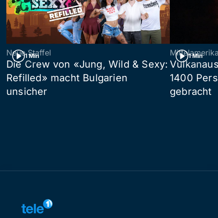
Neue Staffel
Mittelamerik
1 Min
1 Min
Die Crew von «Jung, Wild & Sexy:
Vulkanaus
Refilled» macht Bulgarien
1400 Pers
unsicher
gebracht