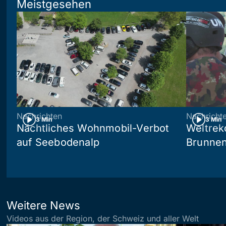
Meistgesehen
Nachrichten
Nachricht
3 Min
3 Min
Nächtliches Wohnmobil-Verbot
Weltrek
auf Seebodenalp
Brunne
Weitere News
Videos aus der Region, der Schweiz und aller Welt