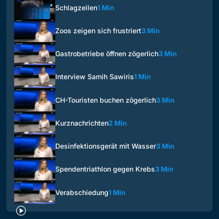
Schlagzeilen
1 Min
Zoos zeigen sich frustriert
3 Min
Gastrobetriebe öffnen zögerlich
3 Min
Interview Samih Sawiris
1 Min
CH-Touristen buchen zögerlich
3 Min
Kurznachrichten
2 Min
Desinfektionsgerät mit Wasser
3 Min
Spendentriathlon gegen Krebs
3 Min
Verabschiedung
1 Min