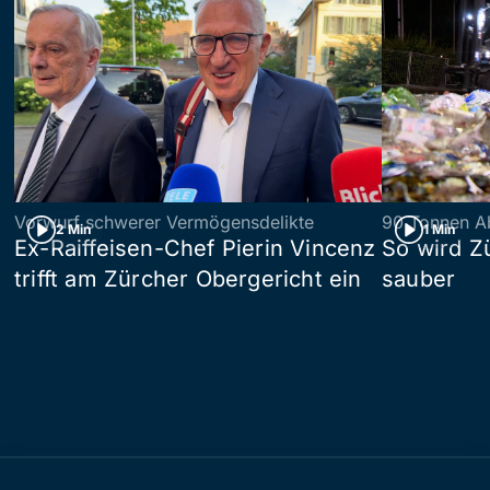
Vorwurf schwerer Vermögensdelikte
90 Tonnen Ab
2 Min
1 Min
Ex-Raiffeisen-Chef Pierin Vincenz
So wird Z
trifft am Zürcher Obergericht ein
sauber