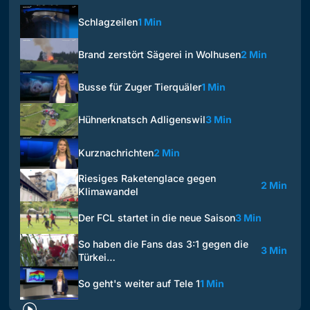
Schlagzeilen
1 Min
Brand zerstört Sägerei in Wolhusen
2 Min
Busse für Zuger Tierquäler
1 Min
Hühnerknatsch Adligenswil
3 Min
Kurznachrichten
2 Min
Riesiges Raketenglace gegen
2 Min
Klimawandel
Der FCL startet in die neue Saison
3 Min
So haben die Fans das 3:1 gegen die
3 Min
Türkei…
So geht's weiter auf Tele 1
1 Min