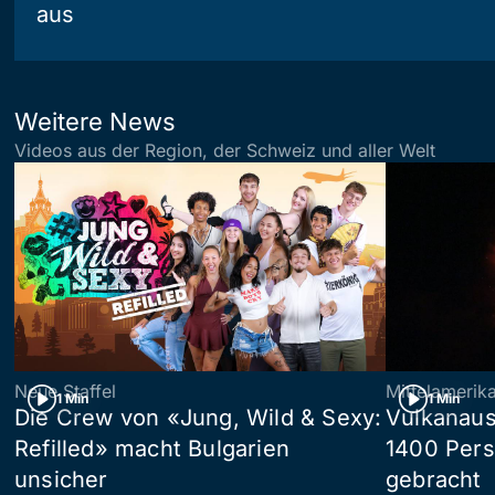
aus
Weitere News
Videos aus der Region, der Schweiz und aller Welt
Neue Staffel
Mittelamerik
1 Min
1 Min
Die Crew von «Jung, Wild & Sexy:
Vulkanaus
Refilled» macht Bulgarien
1400 Pers
unsicher
gebracht