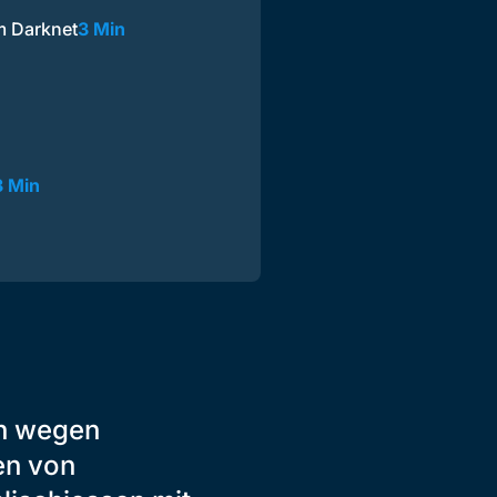
m Darknet
3 Min
3 Min
en wegen
en von