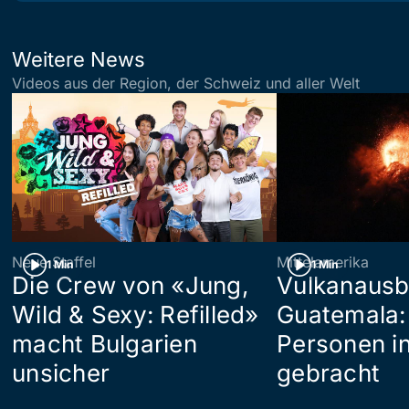
Weitere News
Videos aus der Region, der Schweiz und aller Welt
Neue Staffel
Mittelamerika
1 Min
1 Min
Die Crew von «Jung,
Vulkanausb
Wild & Sexy: Refilled»
Guatemala:
macht Bulgarien
Personen in
unsicher
gebracht