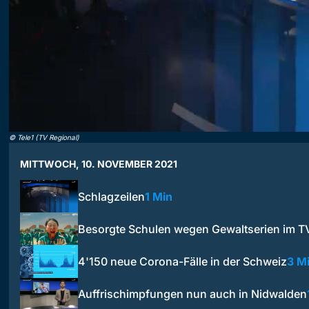
©
Tele1 (TV Regional)
MITTWOCH, 10. NOVEMBER 2021
Schlagzeilen
1 Min
Besorgte Schulen wegen Gewaltserien im T
4'150 neue Corona-Fälle in der Schweiz
3 M
Auffrischimpfungen nun auch in Nidwalden