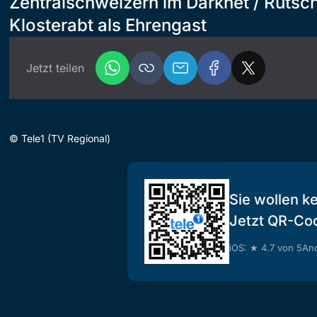
Zentralschweizern im Darknet / Rütsch
Klosterabt als Ehrengast
Jetzt teilen
©
Tele1 (TV Regional)
Sie wollen k
Jetzt QR-Co
iOS: ★ 4.7 von 5
And