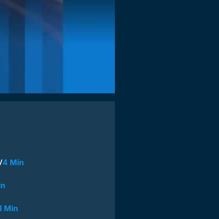
V
4 Min
in
1 Min