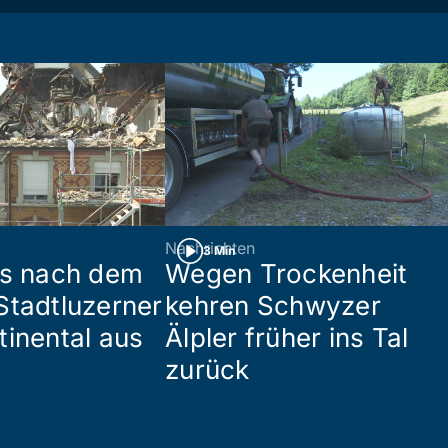
Nachrichten
3 Min
es nach dem
Wegen Trockenheit
Stadtluzerner
kehren Schwyzer
tinental aus
Älpler früher ins Tal
zurück