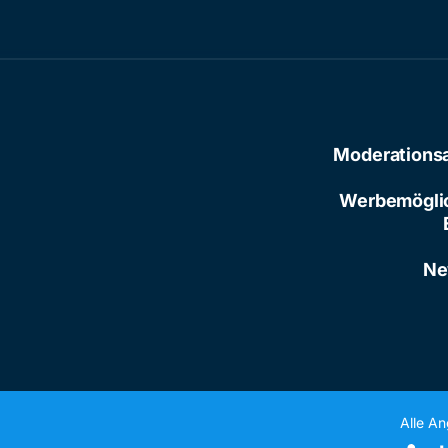
Moderations
Werbemögli
Ne
Alle A