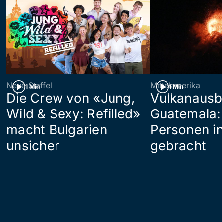
Neue Staffel
Mittelamerika
1 Min
1 Min
Die Crew von «Jung,
Vulkanausb
Wild & Sexy: Refilled»
Guatemala:
macht Bulgarien
Personen in
unsicher
gebracht