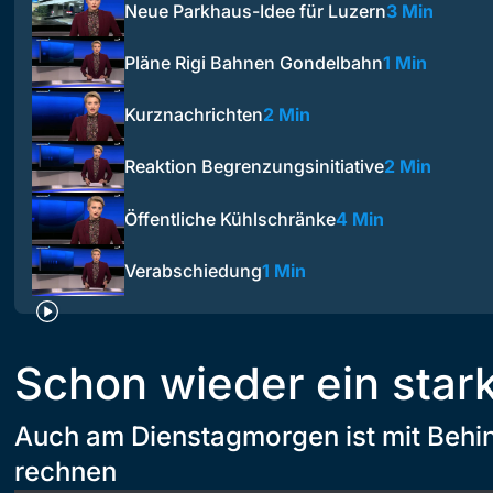
Neue Parkhaus-Idee für Luzern
3 Min
Pläne Rigi Bahnen Gondelbahn
1 Min
Kurznachrichten
2 Min
Reaktion Begrenzungsinitiative
2 Min
Öffentliche Kühlschränke
4 Min
Verabschiedung
1 Min
Schon wieder ein star
Auch am Dienstagmorgen ist mit Behi
rechnen