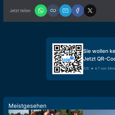
Jetzt teilen
Sie wollen k
Jetzt QR-Co
iOS: ★ 4.7 von 5
And
Meistgesehen