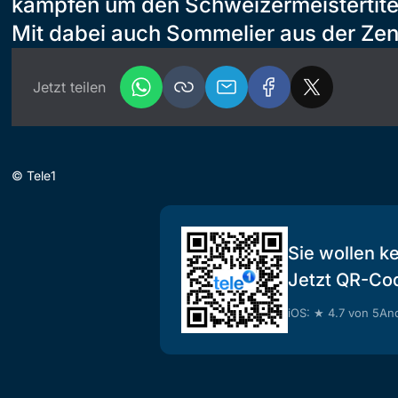
kämpfen um den Schweizermeistertitel
Mit dabei auch Sommelier aus der Zen
Jetzt teilen
©
Tele1
Sie wollen k
Jetzt QR-Co
iOS: ★ 4.7 von 5
And