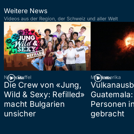
Weitere News
Videos aus der Region, der Schweiz und aller Welt
Neue Staffel
Mittelamerika
1 Min
1 Min
Die Crew von «Jung,
Vulkanausb
Wild & Sexy: Refilled»
Guatemala:
macht Bulgarien
Personen in
unsicher
gebracht