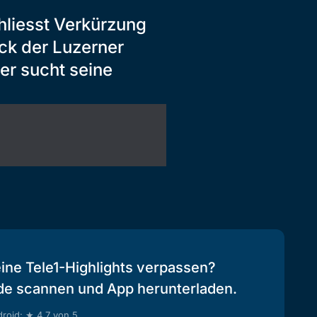
hliesst Verkürzung
ck der Luzerner
r sucht seine
eine Tele1-Highlights verpassen?
de scannen und App herunterladen.
roid: ★ 4.7 von 5