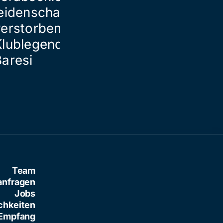
eidenschaftlich von
verstorbener
Klublegende Franco
Baresi
Team
anfragen
Jobs
chkeiten
Empfang