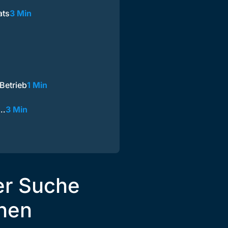
ats
3 Min
Betrieb
1 Min
n…
3 Min
er Suche
hen