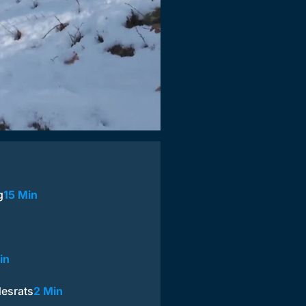
g
15 Min
in
esrats
2 Min