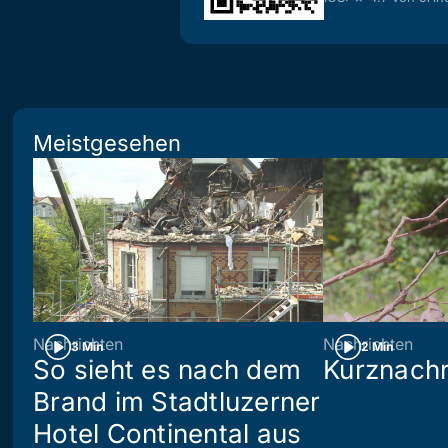
Meistgesehen
Nachrichten
Nachrichten
3 Min
2 Min
So sieht es nach dem
Kurznachr
Brand im Stadtluzerner
Hotel Continental aus