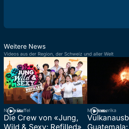
Weitere News
Videos aus der Region, der Schweiz und aller Welt
Neue Staffel
Mittelamerika
1 Min
1 Min
Die Crew von «Jung,
Vulkanausb
Wild & Sexy: Refilled»
Guatemala: