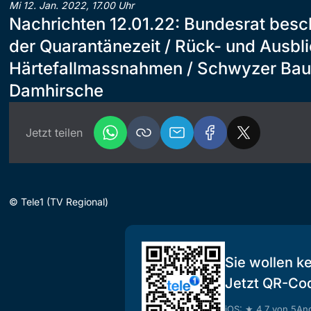
Mi 12. Jan. 2022, 17.00 Uhr
Nachrichten 12.01.22: Bundesrat besc
der Quarantänezeit / Rück- und Ausbli
Härtefallmassnahmen / Schwyzer Baue
Damhirsche
Jetzt teilen
©
Tele1 (TV Regional)
Sie wollen k
Jetzt QR-Co
iOS: ★ 4.7 von 5
And