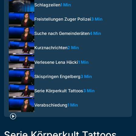
Schlagzeilen
1 Min
Freistellungen Zuger Polizei
3 Min
Suche nach Gemeinderäten
4 Min
Kurznachrichten
2 Min
Verlesene Lena Häcki
1 Min
Skispringen Engelberg
3 Min
Serie Körperkult Tattoos
3 Min
Verabschiedung
1 Min
Serie Körperkult Tattoos