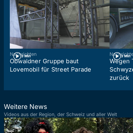
Nachrichten
Nachricht
3 Min
3 Min
Obwaldner Gruppe baut
Wegen T
Lovemobil für Street Parade
Schwyzer
zurück
Weitere News
Videos aus der Region, der Schweiz und aller Welt