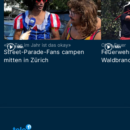
«Ein Tag im Jahr ist das okay»
Ohne Feuer
1 Min
1 Min
Street-Parade-Fans campen
Feuerwehr 
mitten in Zürich
Waldbrand