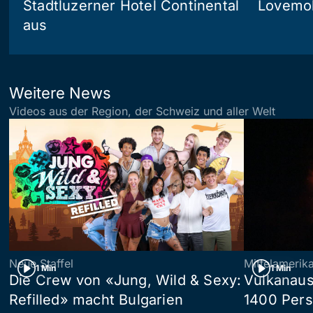
Stadtluzerner Hotel Continental
Lovemob
aus
Weitere News
Videos aus der Region, der Schweiz und aller Welt
Neue Staffel
Mittelamerik
1 Min
1 Min
Die Crew von «Jung, Wild & Sexy:
Vulkanaus
Refilled» macht Bulgarien
1400 Pers