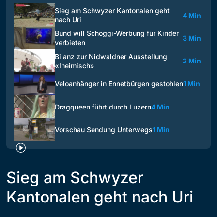
Sieg am Schwyzer Kantonalen geht
4 Min
nach Uri
Bund will Schoggi-Werbung für Kinder
3 Min
verbieten
Bilanz zur Nidwaldner Ausstellung
2 Min
«Iheimisch»
Veloanhänger in Ennetbürgen gestohlen
1 Min
Dragqueen führt durch Luzern
4 Min
Vorschau Sendung Unterwegs
1 Min
Sieg am Schwyzer
Kantonalen geht nach Uri