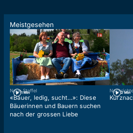
Meistgesehen
Neue Staffel
Nachricht
1 Min
2 Min
«Bauer, ledig, sucht…»: Diese
Kurznac
Bäuerinnen und Bauern suchen
nach der grossen Liebe