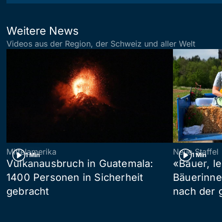
Weitere News
Videos aus der Region, der Schweiz und aller Welt
Mittelamerika
Neue Staffel
1 Min
1 Min
Vulkanausbruch in Guatemala:
«Bauer, l
1400 Personen in Sicherheit
Bäuerinne
gebracht
nach der 