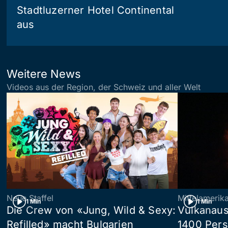
Stadtluzerner Hotel Continental
aus
Weitere News
Videos aus der Region, der Schweiz und aller Welt
Neue Staffel
Mittelamerik
1 Min
1 Min
Die Crew von «Jung, Wild & Sexy:
Vulkanaus
Refilled» macht Bulgarien
1400 Pers