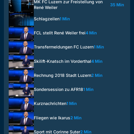
MK FC Luzern zur Freistellung von
35 Min
René Weiler
Schlagzeilen
1 Min
FCL stellt René Weiler frei
4 Min
Transfermeldungen FC Luzern
1 Min
Skilift-Knatsch im Vorderthal
4 Min
Rechnung 2018 Stadt Luzern
2 Min
Sondersession zu AFR18
1 Min
Kurznachrichten
1 Min
Fliegen wie Ikarus
2 Min
Sport mit Corinne Suter
2 Min