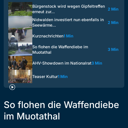
Bürgenstock wird wegen Gipfeltreffen
2 Min
erneut zur…
Nidwalden investiert nun ebenfalls in
2 Min
Seewärme…
Kurznachrichten
1 Min
So flohen die Waffendiebe im
3 Min
Muotathal
AHV-Showdown im Nationalrat
3 Min
Teaser Kultur
1 Min
So flohen die Waffendiebe
im Muotathal