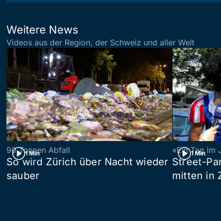
Weitere News
Videos aus der Region, der Schweiz und aller Welt
90 Tonnen Abfall
«Ein Tag im 
1 Min
1 Min
So wird Zürich über Nacht wieder
Street-P
sauber
mitten in 