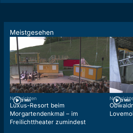
Meistgesehen
Nachrichten
Nachricht
3 Min
3 Min
Luxus-Resort beim
Obwaldn
Morgartendenkmal – im
Lovemob
Freilichttheater zumindest