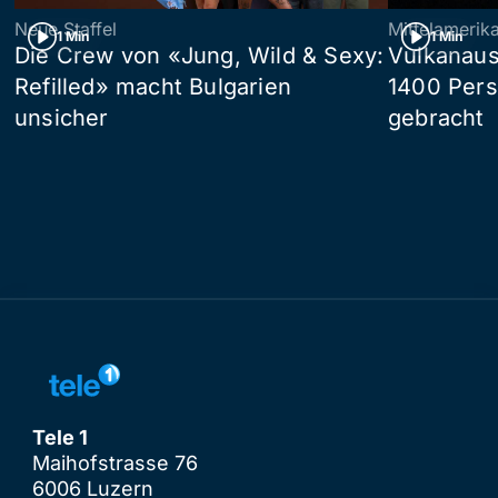
Neue Staffel
Mittelamerik
1 Min
1 Min
Die Crew von «Jung, Wild & Sexy:
Vulkanaus
Refilled» macht Bulgarien
1400 Pers
unsicher
gebracht
Tele 1
Maihofstrasse 76
6006 Luzern