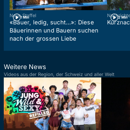
Neue Staffel
Nachricht
1 Min
2 Min
«Bauer, ledig, sucht…»: Diese
Kurznac
Bäuerinnen und Bauern suchen
nach der grossen Liebe
Weitere News
Videos aus der Region, der Schweiz und aller Welt