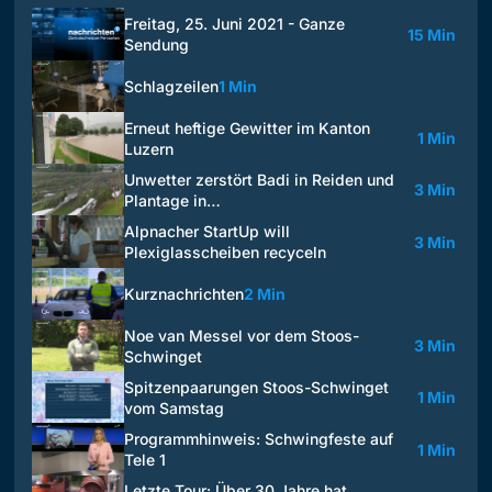
Freitag, 25. Juni 2021 - Ganze
15 Min
Sendung
Schlagzeilen
1 Min
Erneut heftige Gewitter im Kanton
1 Min
Luzern
Unwetter zerstört Badi in Reiden und
3 Min
Plantage in…
Alpnacher StartUp will
3 Min
Plexiglasscheiben recyceln
Kurznachrichten
2 Min
Noe van Messel vor dem Stoos-
3 Min
Schwinget
Spitzenpaarungen Stoos-Schwinget
1 Min
vom Samstag
Programmhinweis: Schwingfeste auf
1 Min
Tele 1
Letzte Tour: Über 30 Jahre hat