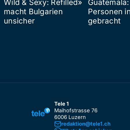
Wild & Sexy: Refilled»
Guatemala:
macht Bulgarien
Personen in
unsicher
gebracht
Tele 1
Maihofstrasse 76
6006 Luzern
redaktion@tele1.ch