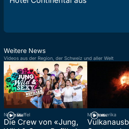
Hotel Continental aus
Weitere News
Videos aus der Region, der Schweiz und aller Welt
Neue Staffel
Mittelamerika
1 Min
1 Min
Die Crew von «Jung,
Vulkanausb