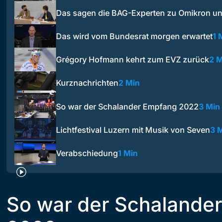
Das sagen die BAG-Experten zu Omikron 
Das wird vom Bundesrat morgen erwartet
1 
Grégory Hofmann kehrt zum EVZ zurück
2 M
Kurznachrichten
2 Min
So war der Schalander Empfang 2022
3 Min
Lichtfestival Luzern mit Musik von Seven
3 
Verabschiedung
1 Min
So war der Schalande