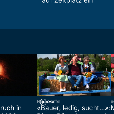
auf Zeltplatz ein
Neue Staffel
B
1 Min
ruch in
«Bauer, ledig, sucht…»: