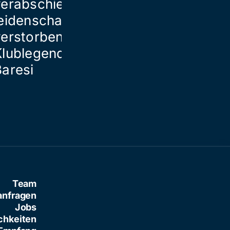
verabschieden sich
ein Todesopf
eidenschaftlich von
verstorbener
Klublegende Franco
Baresi
Team
anfragen
Jobs
chkeiten