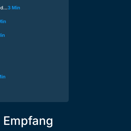
und…
3 Min
Min
in
Min
r Empfang