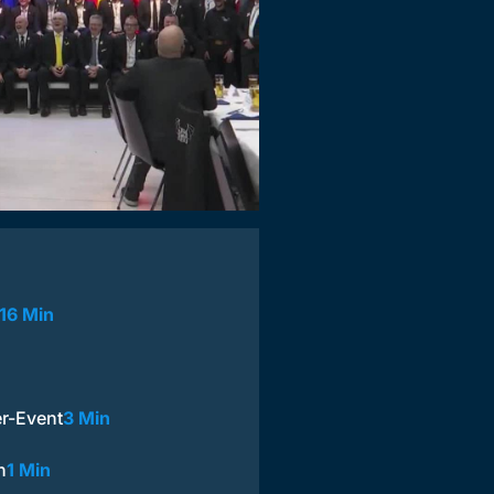
16 Min
er-Event
3 Min
n
1 Min