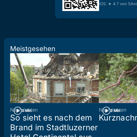
iOS: ★ 4.7 von 5
And
Meistgesehen
Nachrichten
Nachrichten
3 Min
2 Min
So sieht es nach dem
Kurznachr
Brand im Stadtluzerner