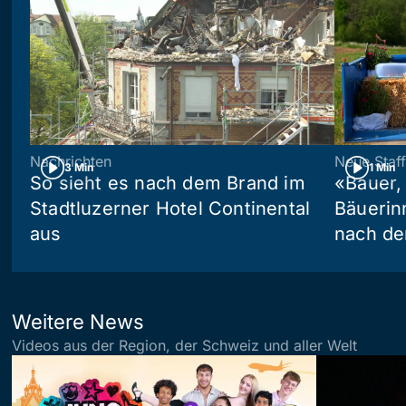
Nachrichten
Neue Staff
3 Min
1 Min
So sieht es nach dem Brand im
«Bauer,
Stadtluzerner Hotel Continental
Bäuerin
aus
nach de
Weitere News
Videos aus der Region, der Schweiz und aller Welt