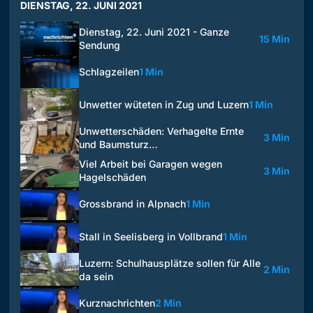
DIENSTAG, 22. JUNI 2021
Dienstag, 22. Juni 2021 - Ganze
15 Min
Sendung
Schlagzeilen
1 Min
Unwetter wüteten in Zug und Luzern
1 Min
Unwetterschäden: Verhagelte Ernte
3 Min
und Baumsturz…
Viel Arbeit bei Garagen wegen
3 Min
Hagelschäden
Grossbrand in Alpnach
1 Min
Stall in Seelisberg in Vollbrand
1 Min
Luzern: Schulhausplätze sollen für Alle
2 Min
da sein
Kurznachrichten
2 Min