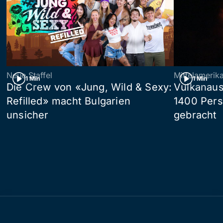
Neue Staffel
Mittelamerik
1 Min
1 Min
Die Crew von «Jung, Wild & Sexy:
Vulkanaus
Refilled» macht Bulgarien
1400 Pers
unsicher
gebracht