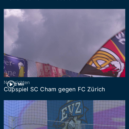
Nachrichten
2 Min
Cupspiel SC Cham gegen FC Zürich