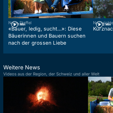
Neue Staffel
Nachricht
1 Min
2 Min
«Bauer, ledig, sucht…»: Diese
Kurznac
Bäuerinnen und Bauern suchen
nach der grossen Liebe
Weitere News
Videos aus der Region, der Schweiz und aller Welt