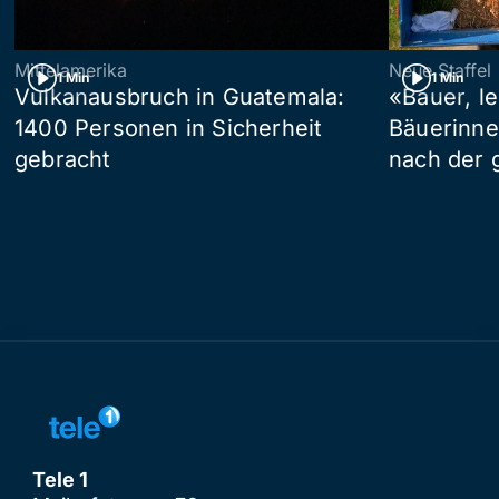
Mittelamerika
Neue Staffel
1 Min
1 Min
Vulkanausbruch in Guatemala:
«Bauer, l
1400 Personen in Sicherheit
Bäuerinne
gebracht
nach der 
Tele 1