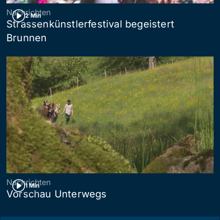
Nachrichten
2 Min
Strassenkünstlerfestival begeistert
Brunnen
Nachrichten
1 Min
Vorschau Unterwegs