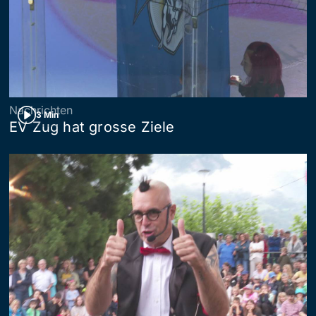
Nachrichten
3 Min
EV Zug hat grosse Ziele