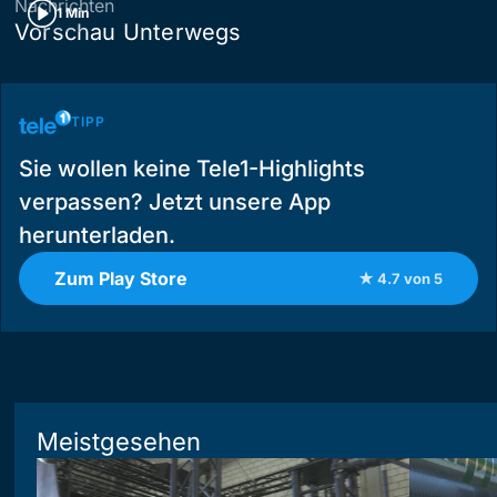
Nachrichten
1 Min
Vorschau Unterwegs
TIPP
Sie wollen keine Tele1-Highlights
verpassen? Jetzt unsere App
herunterladen.
Zum Play Store
★ 4.7 von 5
Meistgesehen