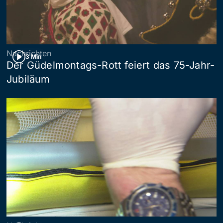
Nachrichten
3 Min
Der Güdelmontags-Rott feiert das 75-Jahr-
Jubiläum