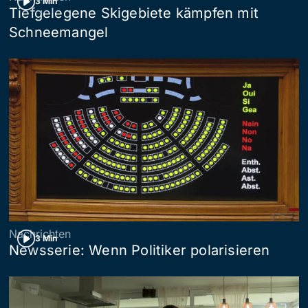
3 Min
Tiefgelegene Skigebiete kämpfen mit
Schneemangel
Nachrichten
3 Min
Newsserie: Wenn Politiker polarisieren