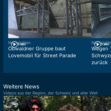
Nachrichten
Nachricht
3 Min
3 Min
Obwaldner Gruppe baut
Wegen T
Lovemobil für Street Parade
Schwyzer
zurück
Weitere News
Videos aus der Region, der Schweiz und aller Welt