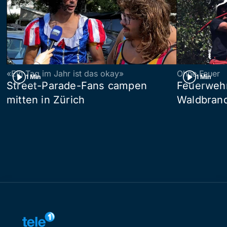
«Ein Tag im Jahr ist das okay»
Ohne Feuer
1 Min
1 Min
Street-Parade-Fans campen
Feuerwehr 
mitten in Zürich
Waldbrand