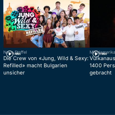
Neue Staffel
Mittelamerik
1 Min
1 Min
Die Crew von «Jung, Wild & Sexy:
Vulkanaus
Refilled» macht Bulgarien
1400 Pers
unsicher
gebracht