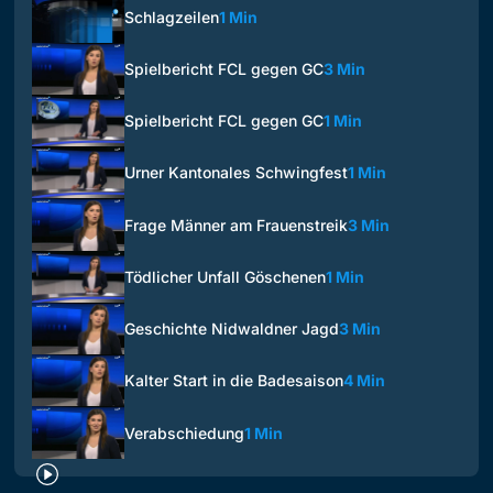
Schlagzeilen
1 Min
Spielbericht FCL gegen GC
3 Min
Spielbericht FCL gegen GC
1 Min
Urner Kantonales Schwingfest
1 Min
Frage Männer am Frauenstreik
3 Min
Tödlicher Unfall Göschenen
1 Min
Geschichte Nidwaldner Jagd
3 Min
Kalter Start in die Badesaison
4 Min
Verabschiedung
1 Min