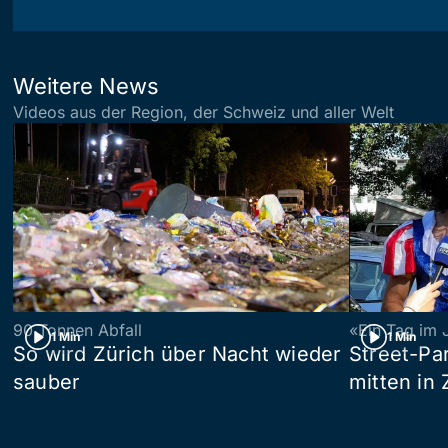
Weitere News
Videos aus der Region, der Schweiz und aller Welt
90 Tonnen Abfall
«Ein Tag im 
1 Min
1 Min
So wird Zürich über Nacht wieder
Street-P
sauber
mitten in 