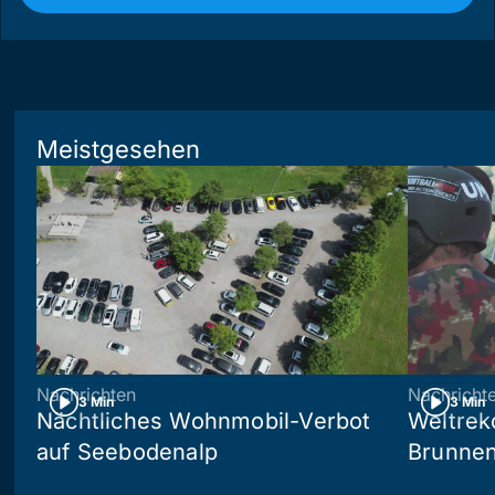
Meistgesehen
Nachrichten
Nachricht
3 Min
3 Min
Nächtliches Wohnmobil-Verbot
Weltrek
auf Seebodenalp
Brunne