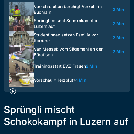
Verkehrslotsin beruhigt Verkehr in
2 Min
Buchrain
Sprüngli mischt Schokokampf in
2 Min
Luzern auf
Studentinnen setzen Familie vor
3 Min
Karriere
Van Messel: vom Sägemehl an den
3 Min
Bürotisch
Trainingsstart EVZ-Frauen
2 Min
Vorschau «Herzblut»
1 Min
Sprüngli mischt
Schokokampf in Luzern auf