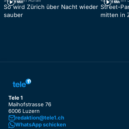
90 Tonnen Abfall
«Ein Tag im 
1 Min
1 Min
So wird Zürich über Nacht wieder
Street-P
sauber
mitten in 
Tele 1
Maihofstrasse 76
6006 Luzern
redaktion@tele1.ch
WhatsApp schicken