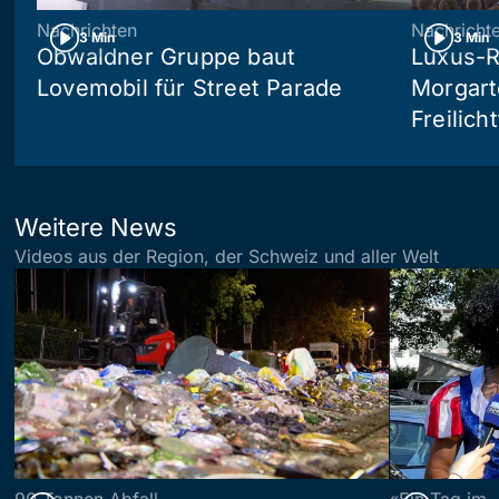
Nachrichten
Nachricht
3 Min
3 Min
Obwaldner Gruppe baut
Luxus-R
Lovemobil für Street Parade
Morgart
Freilich
Weitere News
Videos aus der Region, der Schweiz und aller Welt