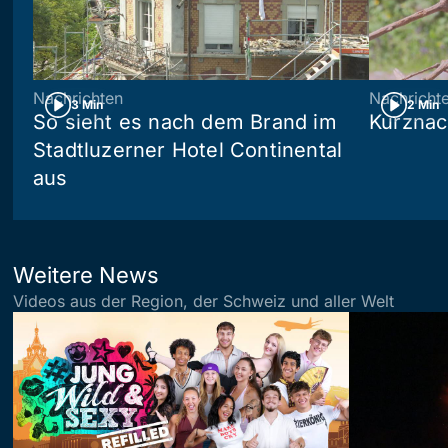
Nachrichten
Nachricht
3 Min
2 Min
So sieht es nach dem Brand im
Kurznac
Stadtluzerner Hotel Continental
aus
Weitere News
Videos aus der Region, der Schweiz und aller Welt