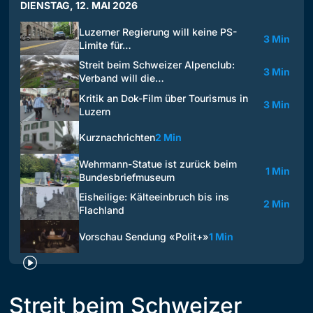
DIENSTAG, 12. MAI 2026
Luzerner Regierung will keine PS-
3 Min
Limite für…
Streit beim Schweizer Alpenclub:
3 Min
Verband will die…
Kritik an Dok-Film über Tourismus in
3 Min
Luzern
Kurznachrichten
2 Min
Wehrmann-Statue ist zurück beim
1 Min
Bundesbriefmuseum
Eisheilige: Kälteeinbruch bis ins
2 Min
Flachland
Vorschau Sendung «Polit+»
1 Min
Streit beim Schweizer