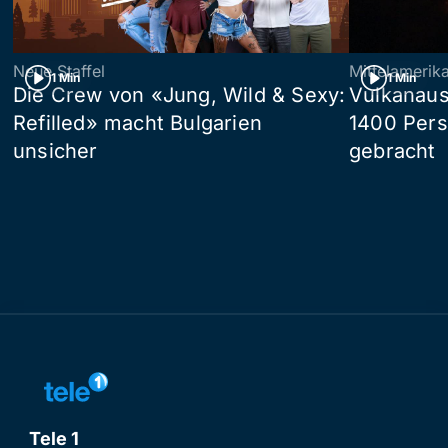
Neue Staffel
Mittelamerik
1 Min
1 Min
Die Crew von «Jung, Wild & Sexy:
Vulkanaus
Refilled» macht Bulgarien
1400 Pers
unsicher
gebracht
Tele 1