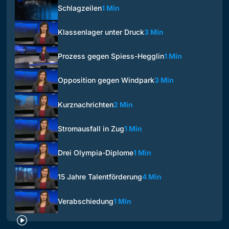
Schlagzeilen
1 Min
Klassenlager unter Druck
3 Min
Prozess gegen Spiess-Hegglin
1 Min
Opposition gegen Windpark
3 Min
Kurznachrichten
2 Min
Stromausfall in Zug
1 Min
Drei Olympia-Diplome
1 Min
15 Jahre Talentförderung
4 Min
Verabschiedung
1 Min