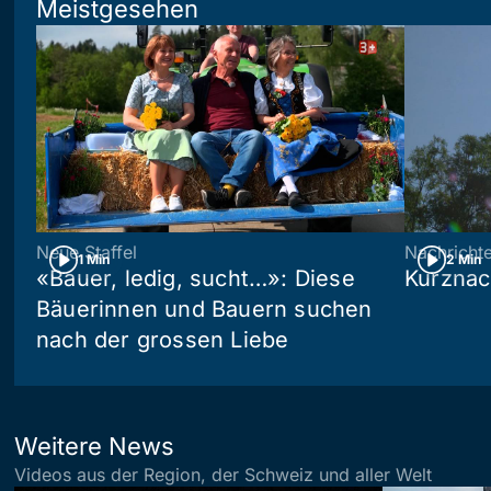
Meistgesehen
Neue Staffel
Nachricht
1 Min
2 Min
«Bauer, ledig, sucht…»: Diese
Kurznac
Bäuerinnen und Bauern suchen
nach der grossen Liebe
Weitere News
Videos aus der Region, der Schweiz und aller Welt