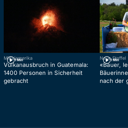
Mittelamerika
Neue Staffel
1 Min
1 Min
Vulkanausbruch in Guatemala:
«Bauer, l
1400 Personen in Sicherheit
Bäuerinne
gebracht
nach der 