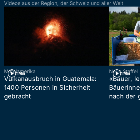
Videos aus der Region, der Schweiz und aller Welt
Mittelamerika
Neue Staffel
1 Min
1 Min
Vulkanausbruch in Guatemala:
«Bauer, l
1400 Personen in Sicherheit
Bäuerinne
gebracht
nach der 