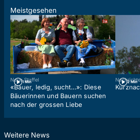
Meistgesehen
Neue Staffel
Nachricht
1 Min
2 Min
«Bauer, ledig, sucht…»: Diese
Kurznac
Bäuerinnen und Bauern suchen
nach der grossen Liebe
Weitere News