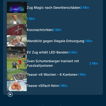
Zug Magic nach Gewitterschäden
3 Min
1 Min
Kurznachrichten
2 Min
Wandbild gegen illegale Entsorgung
1 Min
EV Zug erhält LED-Banden
3 Min
Sven Schurtenberger trainiert mit
2 Min
Fussballjunioren
Teaser «6 Wochen – 6 Kantone»
1 Min
Teaser «Eifach fein»
1 Min