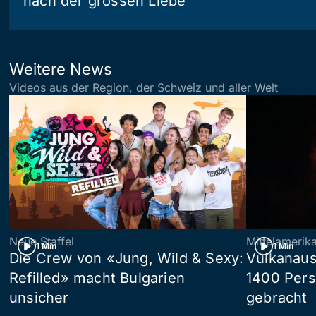
nach der grossen Liebe
Weitere News
Videos aus der Region, der Schweiz und aller Welt
Neue Staffel
Mittelamerik
1 Min
1 Min
Die Crew von «Jung, Wild & Sexy:
Vulkanaus
Refilled» macht Bulgarien
1400 Pers
unsicher
gebracht