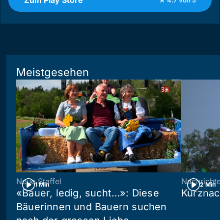
Meistgesehen
Neue Staffel
Nachricht
1 Min
2 Min
«Bauer, ledig, sucht…»: Diese
Kurznac
Bäuerinnen und Bauern suchen