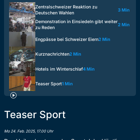
Zentralschweizer Reaktion zu
3 Min
Deutschen Wahlen
Demonstration in Einsiedeln gibt weiter
2 Min
zu Reden
Engpässe bei Schweizer Eiern
2 Min
Kurznachrichten
2 Min
Hotels im Winterschlaf
4 Min
Teaser Sport
1 Min
Teaser Sport
Mo 24. Feb. 2025, 17.00 Uhr