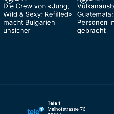
1 Min
1 Min
Die Crew von «Jung,
Vulkanausb
Wild & Sexy: Refilled»
Guatemala:
macht Bulgarien
Personen in
unsicher
gebracht
Tele 1
Maihofstrasse 76