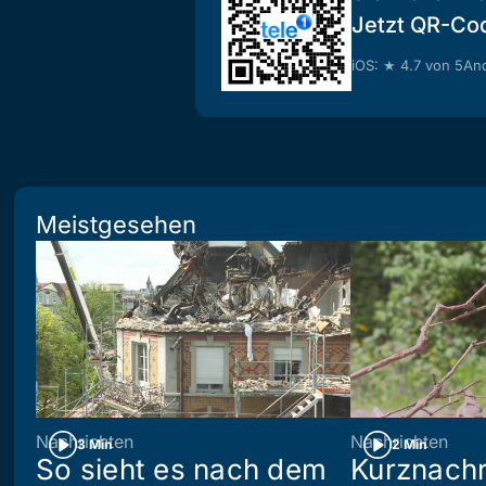
Jetzt QR-Co
iOS: ★ 4.7 von 5
And
Meistgesehen
Nachrichten
Nachrichten
3 Min
2 Min
So sieht es nach dem
Kurznachr