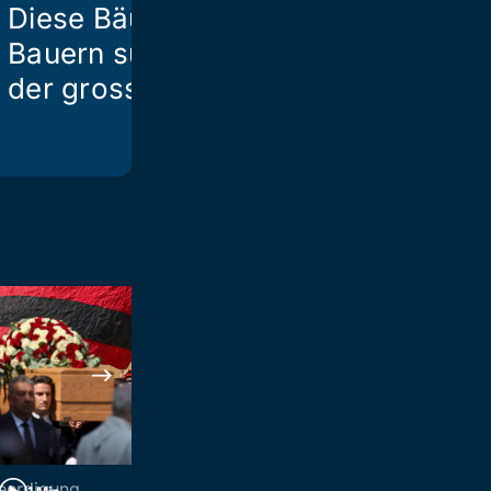
Diese Bäuerinnen und
Die SVP
Bauern suchen nach
der grossen Liebe
eerdigung
Legionellen-Ausbruch 