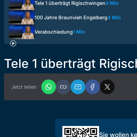
Tele 1 überträgt Rigischwingen
3 Min
100 Jahre Braunvieh Engelberg
4 Min
Verabschiedung
1 Min
Tele 1 überträgt Rigis
Jetzt teilen
Sie wollen k