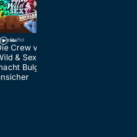
eue Staffel
Mittelamerika
1 Min
1 Min
Die Crew von «Jung,
Vulkanausbru
ild & Sexy: Refilled»
Guatemala: 1
macht Bulgarien
Personen in S
unsicher
gebracht