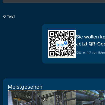
©
Tele1
Sie wollen k
Jetzt QR-Co
iOS: ★ 4.7 von 5
And
Meistgesehen