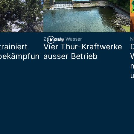
Zu wenig Wasser
N
2 Min
rainiert
Vier Thur-Kraftwerke
bekämpfun
ausser Betrieb
W