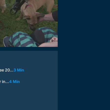
see 20…
3 Min
r in…
4 Min